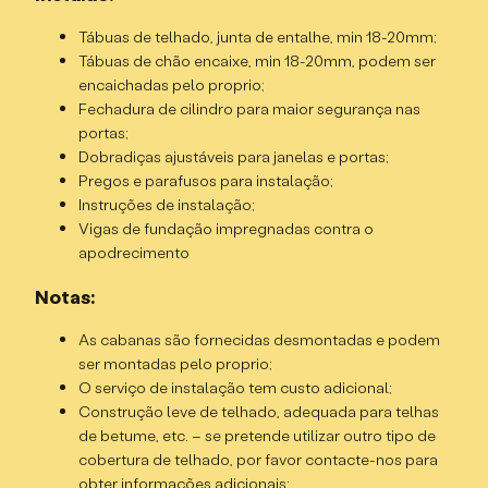
Altura da parede frontal – 2,424m;
Tábuas de telhado, junta de entalhe, min 18-20mm;
Altura da parede traseira – 2,162m;
Tábuas de chão encaixe, min 18-20mm, podem ser
Dimensões externas – 5x4m;
encaichadas pelo proprio;
Área interna – 17,649m²;
Fechadura de cilindro para maior segurança nas
Tamanho da base – 4,8 x 3,8m;
portas;
Saliente do telhado frontal – 345mm;
Dobradiças ajustáveis para janelas e portas;
Porta dupla, 3/4 envidraçada, abertura para fora;
Pregos e parafusos para instalação;
4 janelas simples, abertura para fora;
Instruções de instalação;
Janelas e porta são duplamente envidraçadas, com
Vigas de fundação impregnadas contra o
vedação dupla de borracha.
apodrecimento
Notas:
As cabanas são fornecidas desmontadas e podem
ser montadas pelo proprio;
O serviço de instalação tem custo adicional;
Construção leve de telhado, adequada para telhas
de betume, etc. – se pretende utilizar outro tipo de
cobertura de telhado, por favor contacte-nos para
obter informações adicionais;