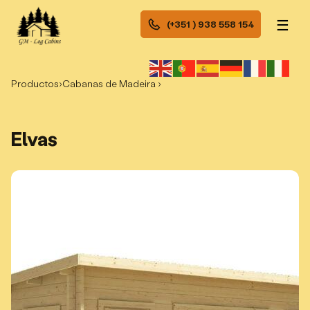
☰
(+351 ) 938 558 154
Productos
›
Cabanas de Madeira ›
Elvas