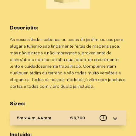
Descrição:
As nossas lindas cabanas ou casas de jardim, ou cas para
alugar a turismo são lindamente feitas de madeira seca,
mas não pintada e não impregnada, proveniente de
pinho/abeto nórdico de alta qualidade, de crescimento
lento e cuidadosamente trabalhado. Complementam
qualquer jardim ou terreno e são todas muito versáteis e
elegantes. Todos os nossos modelos já vêm com janelas e
portas e todas com vidro duplo ja incluído.
Sizes:
5m x 4 m, 44mm
€6,700
i
Registros de parede – 44mm, duplo T&G, madeira
Incluído:
de abeto/pinho;