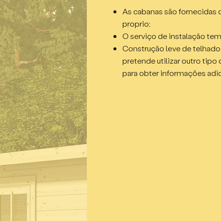
2 janelas simples, abrindo pa
As cabanas são fornecidas
Vidro duplo, junta de borra
proprio;
Área interna – 17,5m² + 8,46
O serviço de instalação tem
Sala de estar – 11,87m²;
Construção leve de telhado,
Cozinha – 3,26m²;
pretende utilizar outro tipo
Casa de banho/WC – 2,34m
para obter informações adic