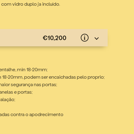
com vidro duplo ja incluído.
€10,200
i
uplo, madeira de abeto;
 entalhe, min 18-20mm;
n 18-20mm, podem ser encaichadas pelo proprio;
maior segurança nas portas;
,88m incluindo terraço de 1,86m de profundidade;
anelas e portas;
talação;
do com o desenho + 1 porta interna;
adas contra o apodrecimento
 abrindo para fora;
ora;