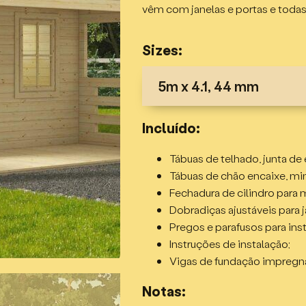
vêm com janelas e portas e todas 
Sizes:
5m x 4.1, 44 mm
Especificações
Incluído:
Troncos de 68mm, encaixe d
Tábuas de telhado, junta de
Altura do cume – 2,358m;
Tábuas de chão encaixe, mi
Altura da parede – 1,965m;
Fechadura de cilindro para 
Dimensões externas – 5 x 5
Dobradiças ajustáveis para j
Área interna – 17,52m²;
Pregos e parafusos para ins
Área do telhado – 34m²;
Instruções de instalação;
Divisórias internas de acor
Vigas de fundação impregn
Porta simples, meia vidrada,
Notas:
1 janela dupla, abrindo para f