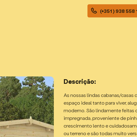
(+351 ) 938 558
Descrição:
As nossas lindas cabanas/casas 
espaço ideal tanto para viver, alug
moderno. São lindamente feitas 
impregnada, proveniente de pinho
crescimento lento e cuidadosam
ou terreno e são todas muito ver