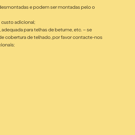
ra fora;
 desmontadas e podem ser montadas pelo o
cha para estanqueidade à água;
m² terraço:
 custo adicional;
 adequada para telhas de betume, etc. – se
 de cobertura de telhado, por favor contacte-nos
²;
ionais;