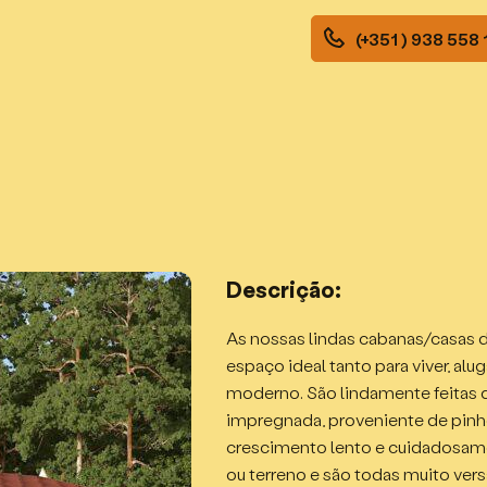
(+351 ) 938 558
Descrição:
As nossas lindas cabanas/casas 
espaço ideal tanto para viver, alug
moderno. São lindamente feitas 
impregnada, proveniente de pinho
crescimento lento e cuidadosam
ou terreno e são todas muito ver