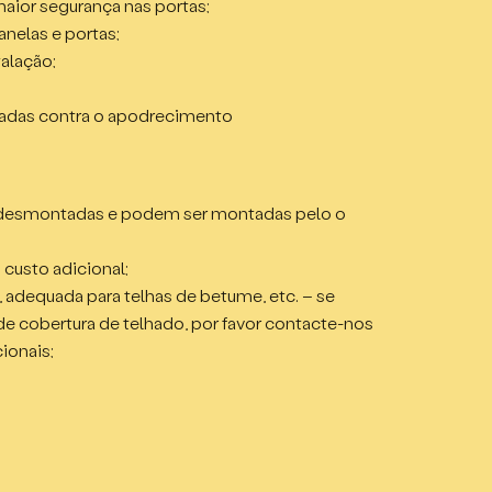
maior segurança nas portas;
çada, abrindo para fora;
anelas e portas;
m
a fora;
talação;
,84m;
duplo, vedado com borracha dupla
çada, abrindo para fora;
adas contra o apodrecimento
a fora;
rtura para fora
duplo, vedado com borracha dupla
a
junta de borracha dupla.
 desmontadas e podem ser montadas pelo o
 custo adicional;
 adequada para telhas de betume, etc. – se
 de cobertura de telhado, por favor contacte-nos
ionais;