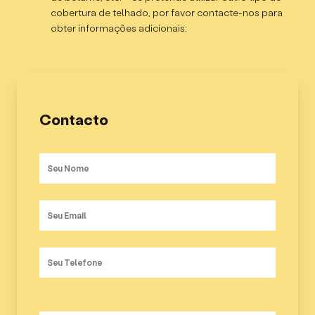
cobertura de telhado, por favor contacte-nos para
WC – 4,15m²;
obter informações adicionais;
Cozinha – 8,08m²;
Quarto 1 – 10,89m²;
Quarto 2 – 10,33m²;
Contacto