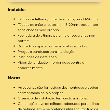
Especificações
Incluído:
Troncos de 44mm, duplo T&G, madeira de abeto;
Tábuas de telhado, junta de entalhe, min 18-20mm;
Altura do cume – 2,767m;
Tábuas de chão encaixe, min 18-20mm, podem ser
Altura da parede – 2,092m;
encaichadas pelo proprio;
Dimensões externas – 11x6m;
Fechadura de cilindro para maior segurança nas
Tamanho da base – 10,355 x 5,813m;
portas;
Área interna – 54,84m²;
Dobradiças ajustáveis para janelas e portas;
Área do telhado – 66,42m²;
Pregos e parafusos para instalação;
Divisória interna de acordo com o plano + 4 portas
Instruções de instalação;
internas;
Vigas de fundação impregnadas contra o
Porta de entrada única, meio vidrada, abrindo para
apodrecimento
fora;
4 janelas duplas, abrindo para fora;
Notas:
3 janelas simples, abrindo para fora;
As cabanas são fornecidas desmontadas e podem
2 janelas pequenas (na fachada frontal);
ser montadas pelo o proprio;
Vidro duplo, junta de borracha para estanqueidade à
O serviço de instalação tem custo adicional;
água;
Construção leve de telhado, adequada para telhas
Beiral do telhado frontal – 1,21m;
de betume, etc. – se pretende utilizar outro tipo de
Sala de estar – 21,39m²;