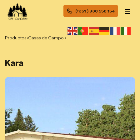
☰
(+351 ) 938 558 154
Productos
›
Casas de Campo ›
Kara