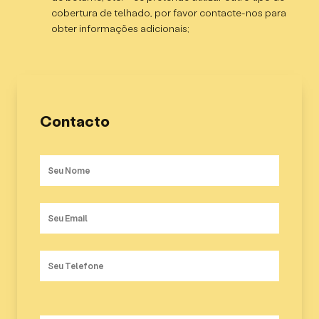
cobertura de telhado, por favor contacte-nos para
Sala de estar – 21,39m²;
obter informações adicionais;
WC – 4,15m²;
Cozinha – 8,08m²;
Quarto 1 – 10,89m²;
Quarto 2 – 10,33m²;
Contacto