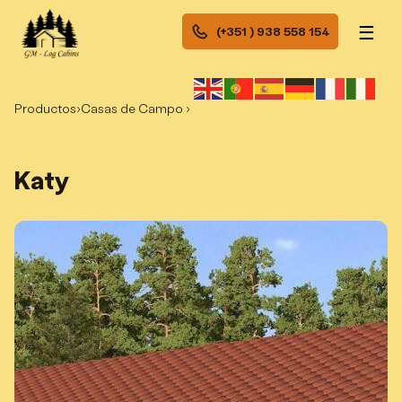
☰
(+351 ) 938 558 154
Productos
›
Casas de Campo ›
Katy