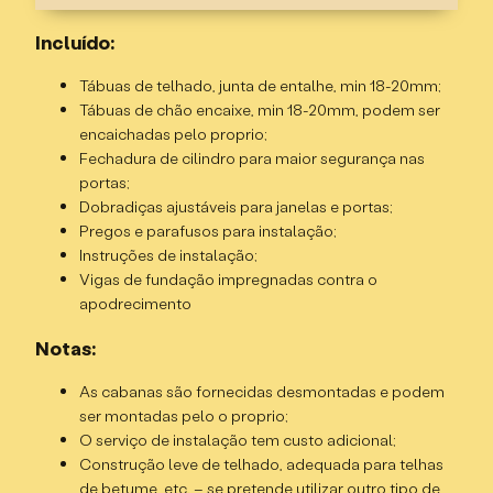
Especificações
Incluído:
Troncos de 44mm, duplo T&G, madeira de abeto;
Tábuas de telhado, junta de entalhe, min 18-20mm;
Altura do cume – 4,26m;
Tábuas de chão encaixe, min 18-20mm, podem ser
Altura da parede – 2,23m;
encaichadas pelo proprio;
Dimensões externas – 11x6m;
Fechadura de cilindro para maior segurança nas
Tamanho da base – 10,8 x 5,8m;
portas;
Área interna – 54,84m²;
Dobradiças ajustáveis para janelas e portas;
Área do telhado – 82,87m²;
Pregos e parafusos para instalação;
Divisória interna de acordo com o plano + 4 portas
Instruções de instalação;
internas;
Vigas de fundação impregnadas contra o
Porta de entrada única, meio vidrada, abrindo para
apodrecimento
fora;
4 janelas duplas, abrindo para fora;
Notas:
3 janelas simples, abrindo para fora;
As cabanas são fornecidas desmontadas e podem
2 janelas pequenas (na fachada frontal);
ser montadas pelo o proprio;
Vidro duplo, junta de borracha para estanqueidade à
O serviço de instalação tem custo adicional;
água;
Construção leve de telhado, adequada para telhas
Beiral do telhado frontal – 1,21m;
de betume, etc. – se pretende utilizar outro tipo de
Área interna – 54,84m²: