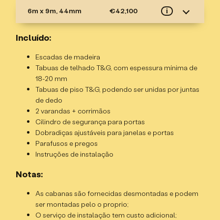
6m x 9m, 44mm
€42,100
i
Especificações
Incluído:
Casa de verão de madeira de 2 andares, 85m²
Escadas de madeira
Troncos das paredes – 68mm, duplo T&G, madeira
Tabuas de telhado T&G, com espessura mínima de
de abeto
18-20 mm
Altura do cumeeira – 5,08m
Tabuas de piso T&G, podendo ser unidas por juntas
Altura da parede – 2,77m
de dedo
Altura da parede do 1º andar – 2,07m
2 varandas + corrimãos
Dimensões externas – 6 x 9m
Cilindro de segurança para portas
Dimensões internas – 5,85 x 8,75m
Dobradiças ajustáveis para janelas e portas
Área total – 85m²
Parafusos e pregos
Área do telhado – 111m²
Instruções de instalação
Porta de entrada simples, meio envidraçada, abrindo
para fora
Notas:
2 portas de balcão simples, meio envidraçadas,
As cabanas são fornecidas desmontadas e podem
abrindo para fora
ser montadas pelo o proprio;
3 janelas duplas, abrindo para fora
O serviço de instalação tem custo adicional;
5 janelas simples, abrindo para fora