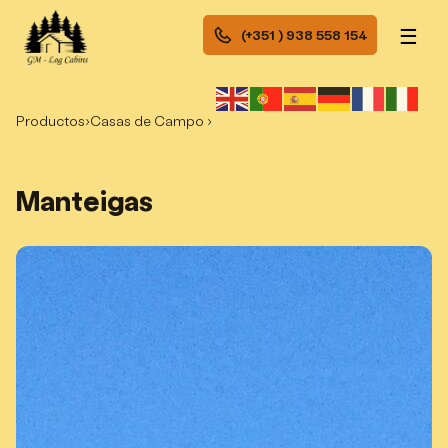
☰
(+351 ) 938 558 154
Productos
›
Casas de Campo ›
Manteigas