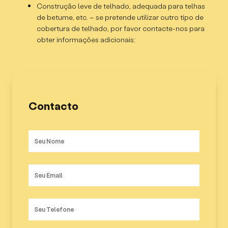
Construção leve de telhado, adequada para telhas
Janelas e portas são de vidro duplo com vedação
de betume, etc. – se pretende utilizar outro tipo de
dupla de borracha para estanqueidade
cobertura de telhado, por favor contacte-nos para
Divisórias internas conforme desenho + 2 portas
obter informações adicionais;
internas
Área interna – 85m²
Contacto