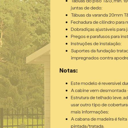
Tábuas do piso T&G, mín. 
Área interna – 8,19m²;
juntas de dedo;
Área do telhado – 14,19m²;
Tábuas da varanda 20mm T
Tamanho da base – 3,8 x 2,
Fechadura de cilindro para 
Porta dupla, meio envidraça
Dobradiças ajustáveis para j
2 janelas individuais, abrin
Pregos e parafusos para ins
Janelas e porta com vidro d
Instruções de instalação;
Suportes da fundação trat
impregnados contra apodr
Notas:
Este modelo é reversível dur
A cabine vem desmontada – 
Estrutura de telhado leve, 
usar outro tipo de cobertura
mais informações;
A cabana de madeira é feita
pintada/tratada.