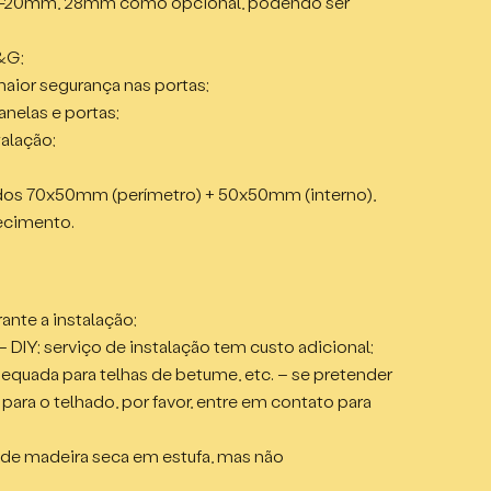
19-20mm, 28mm como opcional, podendo ser
&G;
8m;
maior segurança nas portas;
da, abrindo para fora – 1600 x 1940mm;
anelas e portas;
do para fora – 750 x 1030mm;
talação;
uplo (4-10-4), vedação em borracha
ados 70x50mm (perímetro) + 50x50mm (interno),
ecimento.
ante a instalação;
DIY; serviço de instalação tem custo adicional;
adequada para telhas de betume, etc. – se pretender
 para o telhado, por favor, entre em contato para
 de madeira seca em estufa, mas não