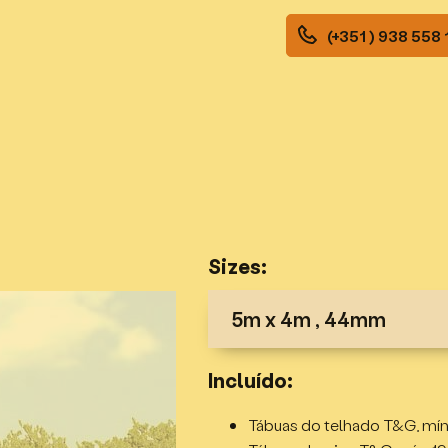
(+351 ) 938 558
Sizes:
5m x 4m , 44mm
Troncos das paredes – 44m
Incluído:
Altura da cumeeira – 2,55m;
Altura da parede – 2,1m;
Tábuas do telhado T&G, mí
Dimensões externas – 4x3m