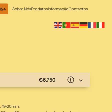
Sobre Nós
Produtos
Informação
Contactos
 154
€6,750
i
m, dupla T&G, madeira de abeto;
n. 19-20mm;
;