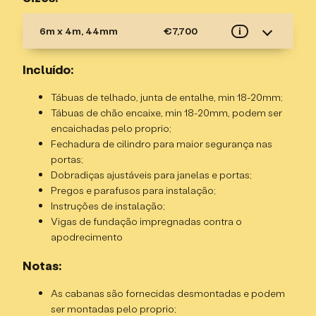
6m x 4m, 44mm
€7,700
i
Especificações
Incluído:
Grossura da madeira – 44mm, duplo T&G, madeira
Tábuas de telhado, junta de entalhe, min 18-20mm;
de abeto/pinho nordico;
Tábuas de chão encaixe, min 18-20mm, podem ser
Altura da cumeeira – 2,424m;
encaichadas pelo proprio;
Altura da parede – 2,096m;
Fechadura de cilindro para maior segurança nas
Dimensões externas – 6x4m;
portas;
Divisória interna – 2 divisões separadas
Dobradiças ajustáveis para janelas e portas;
Área interna – 13,78m² (cabana) + 7,26m² (arrumo)
Pregos e parafusos para instalação;
Tamanho da base – 5,8x 3,8m;
Instruções de instalação;
Porta dupla, 2/3 envidraçada, abrindo para fora;
Vigas de fundação impregnadas contra o
Porta simples, toda sólida, abrindo para fora
apodrecimento
2 janelas simples, abrindo para fora;
Janelas e porta são de vidro duplo, com junta de
Notas:
borracha dupla.
As cabanas são fornecidas desmontadas e podem
ser montadas pelo proprio;