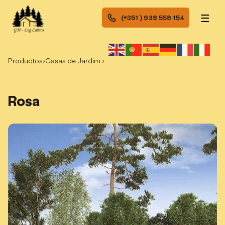
☰
(+351 ) 938 558 154
Productos
›
Casas de Jardim ›
Rosa