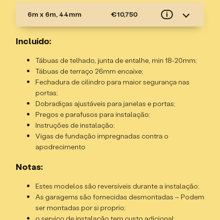
6m x 6m, 44mm
€10,750
i
Especificações
Incluído:
Grossura de madeira – 44mm, duplo T&G;
Tábuas de telhado, junta de entalhe, min 18-20mm;
Madeira de abeto/pinho
Tábuas de terraço 26mm encaixe;
Altura da cumeeira – 2,948m;
Fechadura de cilindro para maior segurança nas
Altura da parede – 2,227m;
portas;
Dimensões externas (incl. ranhuras) – 6x6m;
Dobradiças ajustáveis para janelas e portas;
Área interna – 32,63m2;
Pregos e parafusos para instalação;
Tamanho da base – 5,8 x 5,8m;
Instruções de instalação;
Porta de garagem de madeira pesada não incluída –
Vigas de fundação impregnadas contra o
extra opcional
apodrecimento
Limpeza da porta da garagem – 2,3x 2,02m; (LxH)
Porta de pedestre simples, meio envidraçada,
Notas:
abrindo para fora
Estes modelos são reversíveis durante a instalação;
2 janelas duplas
As garagems são fornecidas desmontadas – Podem
Janelas e porta são de vidro duplo
ser montadas por si proprio;
o serviço de instalação tem custo adicional;