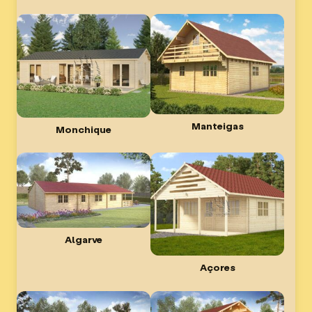
Manteigas
Monchique
Algarve
Açores